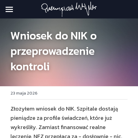
Strona główna
Wniosek do NIK o 
Nowa Nadzieja
przeprowadzenie 
Dobry Rząd
kontroli
Moja praca
23 maja 2026
✉️ Kontakt
Złożyłem wniosek do NIK. Szpitale dostają 
pieniądze za profile świadczeń, które już 
wykreśliły. Zamiast finansować realne 
leczenie, NFZ przepłaca za - dosłownie - nic. 