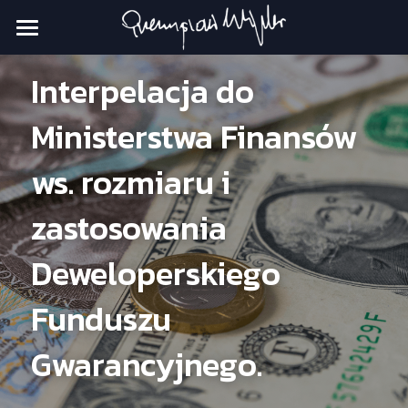
Strona główna
Interpelacja do 
Nowa Nadzieja
Ministerstwa Finansów 
Dobry Rząd
ws. rozmiaru i 
Moja praca
zastosowania 
Deweloperskiego 
✉️ Kontakt
Funduszu 
Gwarancyjnego.